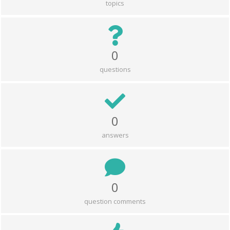
topics
0
questions
0
answers
0
question comments