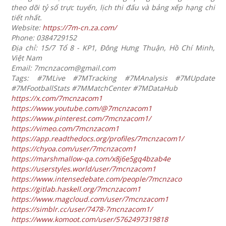
theo dõi tỷ số trực tuyến, lịch thi đấu và bảng xếp hạng chi
tiết nhất.
Website:
https://7m-cn.za.com/
Phone: 0384729152
Địa chỉ: 15/7 Tổ 8 - KP1, Đông Hưng Thuận, Hồ Chí Minh,
Việt Nam
Email: 7mcnzacom@gmail.com
Tags: #7MLive #7MTracking #7MAnalysis #7MUpdate
#7MFootballStats #7MMatchCenter #7MDataHub
https://x.com/7mcnzacom1
https://www.youtube.com/@7mcnzacom1
https://www.pinterest.com/7mcnzacom1/
https://vimeo.com/7mcnzacom1
https://app.readthedocs.org/profiles/7mcnzacom1/
https://chyoa.com/user/7mcnzacom1
https://marshmallow-qa.com/x8j6e5gq4bzab4e
https://userstyles.world/user/7mcnzacom1
https://www.intensedebate.com/people/7mcnzaco
https://gitlab.haskell.org/7mcnzacom1
https://www.magcloud.com/user/7mcnzacom1
https://simblr.cc/user/7478-7mcnzacom1/
https://www.komoot.com/user/5762497319818