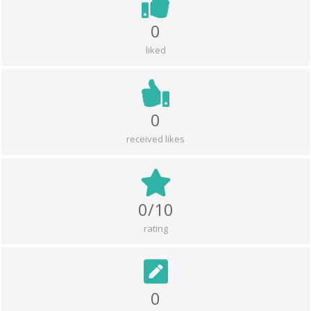
0
liked
0
received likes
0/10
rating
0