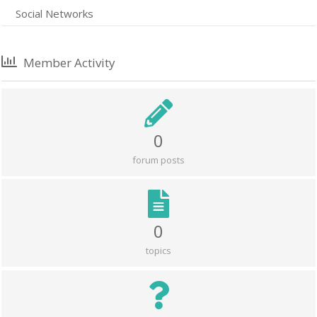
Social Networks
Member Activity
0
forum posts
0
topics