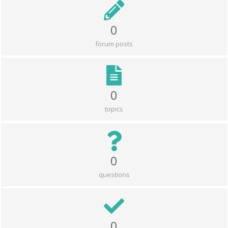
0
forum posts
0
topics
0
questions
0