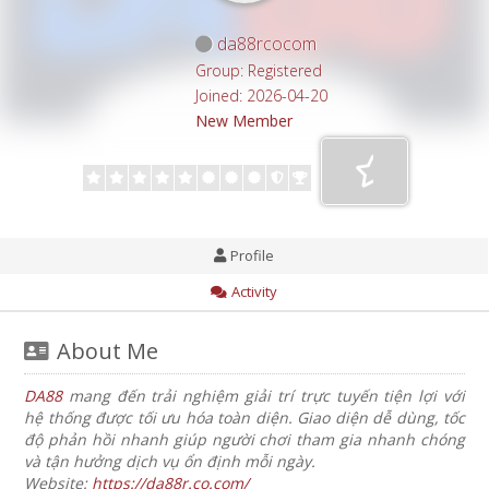
da88rcocom
Group: Registered
Joined: 2026-04-20
New Member
Profile
Activity
About Me
DA88
mang đến trải nghiệm giải trí trực tuyến tiện lợi với
hệ thống được tối ưu hóa toàn diện. Giao diện dễ dùng, tốc
độ phản hồi nhanh giúp người chơi tham gia nhanh chóng
và tận hưởng dịch vụ ổn định mỗi ngày.
Website:
https://da88r.co.com/