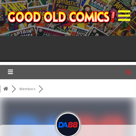
S
k
i
p
GOC Forum
t
o
Posts
c
o
n
t
e
n
Members
t