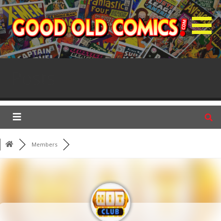
S
k
i
p
GOC Forum
t
o
Posts
c
o
n
t
e
n
Members
t