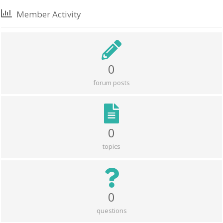
Member Activity
0
forum posts
0
topics
0
questions