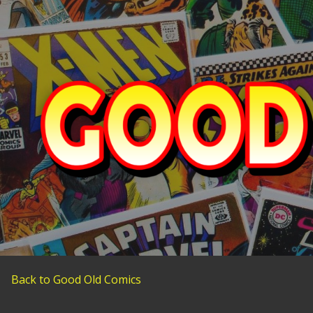
S
k
i
p
t
o
c
o
n
t
e
GOC Forum
n
t
Back to Good Old Comics