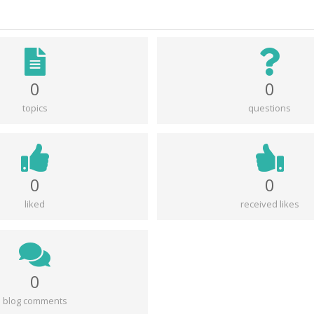
0
0
topics
questions
0
0
liked
received likes
0
blog comments