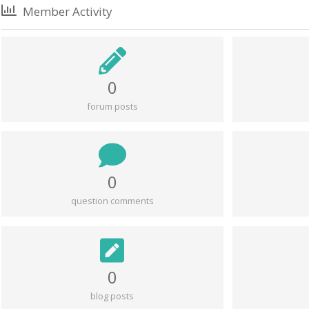
Member Activity
0
forum posts
0
question comments
0
blog posts