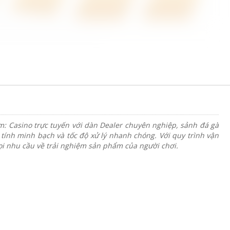
ồm: Casino trực tuyến với dàn Dealer chuyên nghiệp, sảnh đá gà
tính minh bạch và tốc độ xử lý nhanh chóng. Với quy trình vận
mọi nhu cầu về trải nghiệm sản phẩm của người chơi.