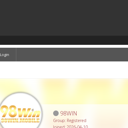
Login
98WIN
Group: Registered
Joined: 2026-04-10