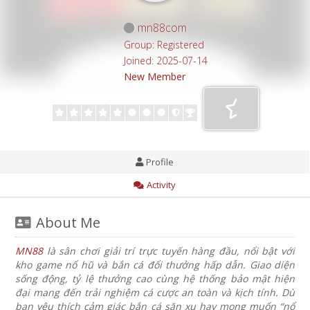
mn88com
Group: Registered
Joined: 2025-07-14
New Member
Profile
Activity
About Me
MN88
là sân chơi giải trí trực tuyến hàng đầu, nổi bật với
kho game nổ hũ và bắn cá đổi thưởng hấp dẫn. Giao diện
sống động, tỷ lệ thưởng cao cùng hệ thống bảo mật hiện
đại mang đến trải nghiệm cá cược an toàn và kịch tính. Dù
bạn yêu thích cảm giác bắn cá săn xu hay mong muốn “nổ