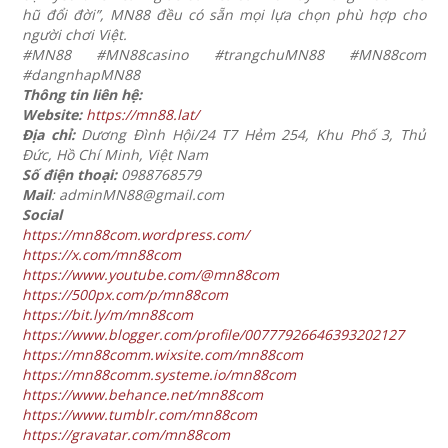
hũ đổi đời”, MN88 đều có sẵn mọi lựa chọn phù hợp cho
người chơi Việt.
#MN88 #MN88casino #trangchuMN88 #MN88com
#dangnhapMN88
Thông tin liên hệ:
Website:
https://mn88.lat/
Địa chỉ:
Dương Đình Hội/24 T7 Hẻm 254, Khu Phố 3, Thủ
Đức, Hồ Chí Minh, Việt Nam
Số điện thoại:
0988768579
Mail
: adminMN88@gmail.com
Social
https://mn88com.wordpress.com/
https://x.com/mn88com
https://www.youtube.com/@mn88com
https://500px.com/p/mn88com
https://bit.ly/m/mn88com
https://www.blogger.com/profile/00777926646393202127
https://mn88comm.wixsite.com/mn88com
https://mn88comm.systeme.io/mn88com
https://www.behance.net/mn88com
https://www.tumblr.com/mn88com
https://gravatar.com/mn88com