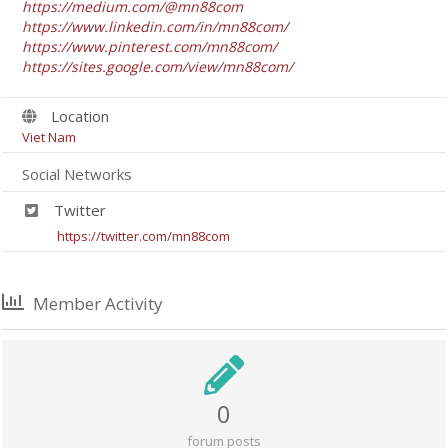
https://medium.com/@mn88com
https://www.linkedin.com/in/mn88com/
https://www.pinterest.com/mn88com/
https://sites.google.com/view/mn88com/
Location
Viet Nam
Social Networks
Twitter
https://twitter.com/mn88com
Member Activity
0
forum posts