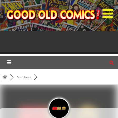
S
k
i
p
GOC Forum
t
o
Posts
c
o
n
t
e
n
Members
t