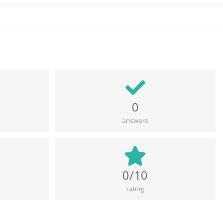
0
answers
0/10
rating