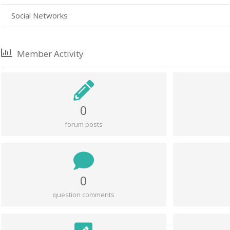
Social Networks
Member Activity
0
forum posts
0
question comments