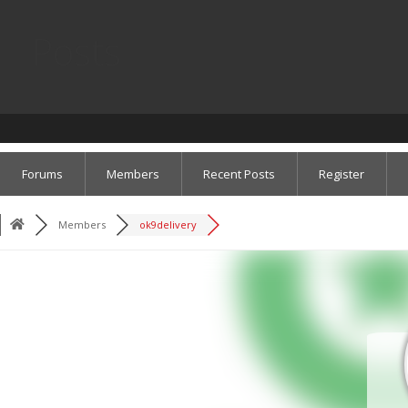
Posts
Forums
Members
Recent Posts
Register
Members
ok9delivery