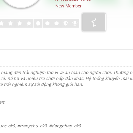
New Member
mang đến trải nghiệm thú vị và an toàn cho người chơi. Thương hiệu
ắn cá, nổ hũ và nhiều trò chơi hấp dẫn khác. Hệ thống khuyến mãi 
à trải nghiệm sự sôi động không giới hạn.
Nam
acuoc_ok9, #trangchu_ok9, #dangnhap_ok9