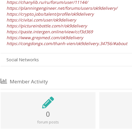
https://chanylib.ru/ru/forum/user/11144/
https://planningengineer.net/forums/users/ok9delivery/
https://crypto.jobs/talent/profile/ok9delivery
https://civitai.com/user/ok9delivery
https://pictureinbottle.com/r/ok9delivery
https://paste.intergen.online/view/ccf3d369
https://www.grepmed.com/ok9delivery
https://congdongx.com/thanh-vien/ok9delivery.34756/#about
Social Networks
Member Activity
0
forum posts