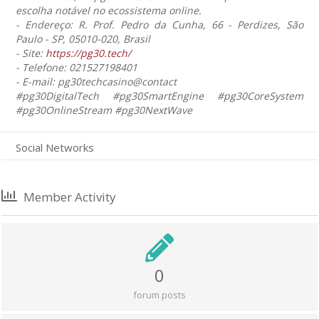
escolha notável no ecossistema online.
- Endereço: R. Prof. Pedro da Cunha, 66 - Perdizes, São
Paulo - SP, 05010-020, Brasil
- Site:
https://pg30.tech/
- Telefone: 021527198401
- E-mail: pg30techcasino@contact
#pg30DigitalTech #pg30SmartEngine #pg30CoreSystem
#pg30OnlineStream #pg30NextWave
Social Networks
Member Activity
0
forum posts