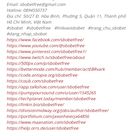
Email: sbobetfree@gmail.com
Hotline: 0894550737
Địa chỉ: 50/27 Đ. Hòa Bình, Phường 5, Quận 11, Thành phố
Hồ Chí Minh, Việt Nam
#sbobet #sbobetfree #linkvaosbobet #trang_chu_sbobet
#dang_nhap_sbobet
https://www.facebook.com/sbobetfree/
https://www.youtube.com/@sbobetfree
https://www.pinterest.com/sbobetfree1/
https://www.twitch.tv/sbobetfree/about
https://500px.com/p/sbobetfree
https://bettermode.com/hub/member/actEBRvark
https://code.antopie.org/sbobetfree
https://coub.com/sbobetfree
https://app.talkshoe.com/user/sbobetfree
https://pumpyoursound.com/u/user/1545265
https://techplanet.today/member/sbobetfree
https://linkin.bio/sbobetfree/
https://divisionmidway.org/jobs/author/sbobetfree/
https://portfolium.com/jaxonheierja64856
https://www.maanation.com/sbobetfree
https://help.orrs.de/user/sbobetfree