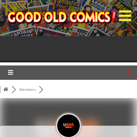
S
k
i
p
GOC Forum
t
o
Posts
c
o
n
t
e
n
Members
t