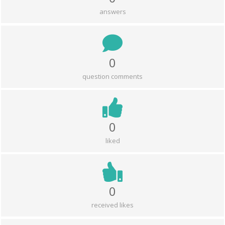
answers
0
question comments
0
liked
0
received likes