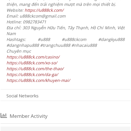
thiện, mang đến trải nghiệm mượt mà trên mọi thiết bị.
Website:
https://u888ck.com/
Email: u888ckcom@gmail.com
Hotline: 0982783471
Địa chỉ: 303 Nguyễn Hữu Tiến, Tây Thạnh, Hồ Chí Minh, Việt
Nam
Hashtags: #u888 #u888ckcom #dangkyu888
#dangnhapu888 #trangchuu888 #nhacaiu888
Chuyên mục
https://u888ck.com/casino/
https://u888ck.com/xo-so/
https://u888ck.com/the-thao/
https://u888ck.com/da-ga/
https://u888ck.com/khuyen-mai/
Social Networks
Member Activity