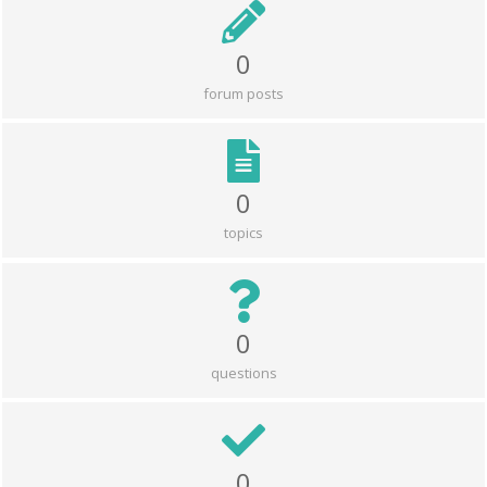
0
forum posts
0
topics
0
questions
0