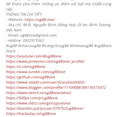
để khám phá thêm những ưu điểm nổi bật mà UG88 cung
cấp.
THÔNG TIN CHI TIẾT:
- Website:
https://ug88.one/
- Địa chỉ: 96 Đ. Nguyễn Bính, Đông Hoà, Dĩ An, Bình Dương,
Việt Nam
- Email: ug88one@gmail.com
- Hotline: 0922915562
#ug88 #nhacaiug88 #trangchuug88 #linkvaoug88 #ug88one
Stack:
https://youtube.com/@ug88one
https://www.pinterest.com/ug88one/_profile/
https://x.com/ug88one
https://www.tumblr.com/ug88one
https://github.com/ug88one
https://www.reddit.com/user/GrassEast6502/
https://www.blogger.com/profile/11109088784176515072
https://www.twitch.tv/ug88one/about
https://500px.com/p/ug88one
https://www.dibiz.com/gonzyjustona
https://bandori.party/user/379752/ug88one/
https://hackaday.io/ug88one