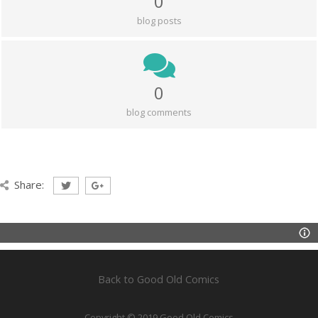
0
blog posts
0
blog comments
Share:
Back to Good Old Comics
Copyright © 2019 Good Old Comics