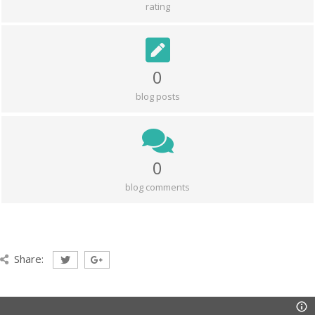
rating
0
blog posts
0
blog comments
Share: